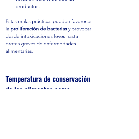
productos.
Estas malas prácticas pueden favorecer 
la 
proliferación de bacterias
 y provocar 
desde intoxicaciones leves hasta 
brotes graves de enfermedades 
alimentarias.
Temperatura de conservación 
de los alimentos como 
garantía de seguridad
La 
temperatura de conservación de los 
alimentos
 es un pilar fundamental de la 
seguridad alimentaria tanto en el hogar 
como en entornos profesionales. 